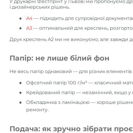
У друкарні Фестпрінт у Львові ми пропонуємо дру
і дизайнерських рішень.
A4
— підходить для супровідної документаці
A3
— оптимальний для креслень, розгорток,
Друк креслень A2 ми не виконуємо, але завжди 
Папір: не лише білий фон
Не весь папір однаковий — для різних елементів п
Офсетний папір 100 г/м² — класичний матов
Крейдований папір — незамінний, якщо у вас
Обкладинка з ламінацією — хороше рішенн
ремонту.
Подача: як зручно зібрати проє