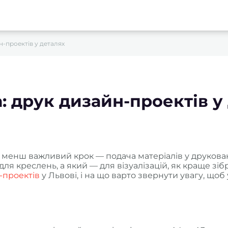
н-проектів у деталях
а: друк дизайн-проектів у
 менш важливий крок — подача матеріалів у друковано
для креслень, а який — для візуалізацій, як краще зі
-проектів
у Львові, і на що варто звернути увагу, що