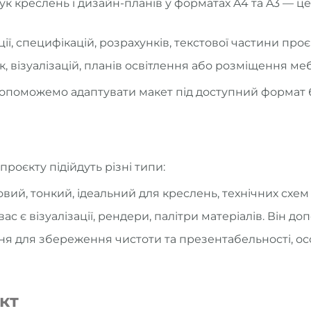
к креслень і дизайн-планів у форматах A4 та A3 — ц
ї, специфікацій, розрахунків, текстової частини проє
 візуалізацій, планів освітлення або розміщення меб
допоможемо адаптувати макет під доступний формат б
роєкту підійдуть різні типи:
ий, тонкий, ідеальний для креслень, технічних схем і
 є візуалізації, рендери, палітри матеріалів. Він до
я для збереження чистоти та презентабельності, ос
кт