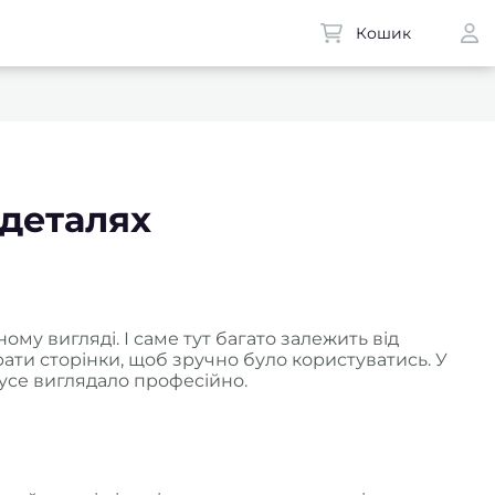
Кошик
 деталях
му вигляді. І саме тут багато залежить від
брати сторінки, щоб зручно було користуватись. У
б усе виглядало професійно.