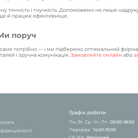
чну точність і гнучкість. Допоможемо не лише надрук
ще й працює ефективніше.
Ми поруч
 саме потрібно — і ми підберемо оптимальний формат, 
талей і зручна комунікація.
Замовляйте онлайн
або
з
Графік роботи
Пн, Вт, Ср, Чт, Пт:
09:00-18:00
оплата
Перерва:
14:00-15:00
фіденційності
Сб, Нд:
Вихідний