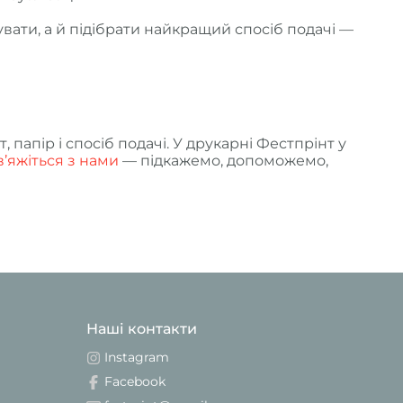
увати, а й підібрати найкращий спосіб подачі —
папір і спосіб подачі. У друкарні Фестпрінт у
в’яжіться з нами
— підкажемо, допоможемо,
Наші контакти
Instagram
Facebook