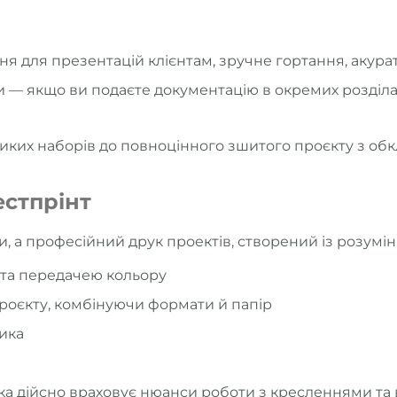
 для презентацій клієнтам, зручне гортання, акура
— якщо ви подаєте документацію в окремих розділах,
иких наборів до повноцінного зшитого проєкту з об
естпрінт
, а професійний друк проектів, створений із розумін
 та передачею кольору
роєкту, комбінуючи формати й папір
ика
 яка дійсно враховує нюанси роботи з кресленнями та 