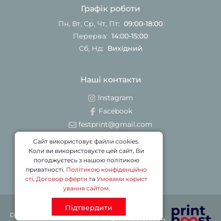
Графік роботи
Пн, Вт, Ср, Чт, Пт:
09:00-18:00
Перерва:
14:00-15:00
Сб, Нд:
Вихідний
Наші контакти
Instagram
Facebook
festprint@gmail.com
Telegram
Сайт використовує файли cookies.
Viber
Коли ви використовуєте цей сайт, Ви
погоджуєтесь з нашою політикою
+380 67 676 5544
приватності.
Політикою конфіденційно
сті
,
Договор оферти
та
Умовами корист
ування сайтом
.
Підтвердити
Партнер
DRUK © 2026
PrintBoost.com